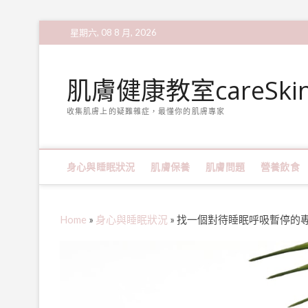
Skip
星期六, 08 8 月, 2026
to
content
肌膚健康教室careSki
收集肌膚上的疑難雜症，最懂你的肌膚專家
身心與睡眠狀況
肌膚保養
肌膚問題
營養飲食
Home
»
身心與睡眠狀況
»
找一個對待睡眠呼吸暫停的