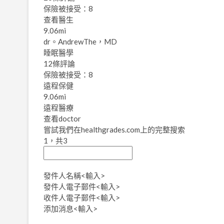
保險被接受：8
查看醫生
9.06mi
dr。AndrewThe，MD
睡眠醫學
12條評論
保險被接受：8
遠程保健
9.06mi
遠程醫療
查看doctor
嘗試我們在healthgrades.com上的完整搜索
1，共3
發件人名稱
<輸入>
發件人電子郵件
<輸入>
收件人電子郵件
<輸入>
添加消息
<輸入>