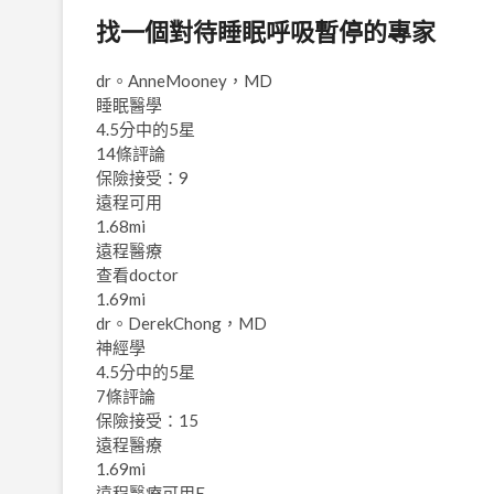
找一個對待睡眠呼吸暫停的專家
dr。AnneMooney，MD
睡眠醫學
4.5分中的5星
14條評論
保險接受：9
遠程可用
1.68mi
遠程醫療
查看doctor
1.69mi
dr。DerekChong，MD
神經學
4.5分中的5星
7條評論
保險接受：15
遠程醫療
1.69mi
遠程醫療可用E