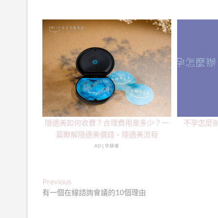
隱適美如何收費？合理費用是多少？一
不孕怎麼
篇瞭解隱適美價錢、隱適美流程
AD | 字耕者
文
Previous
Previous
post:
有一個在線諮詢會議的10個理由
章
導