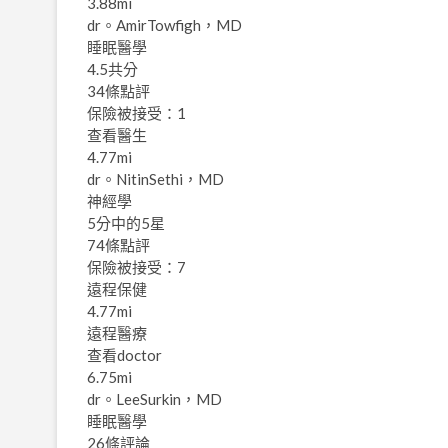
3.88mi
dr。AmirTowfigh，MD
睡眠醫學
4.5共分
34條點評
保險被接受：1
查看醫生
4.77mi
dr。NitinSethi，MD
神經學
5分中的5星
74條點評
保險被接受：7
遠程保健
4.77mi
遠程醫療
查看doctor
6.75mi
dr。LeeSurkin，MD
睡眠醫學
26條評論