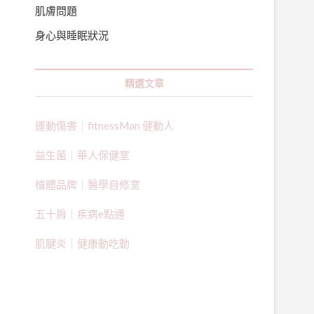
肌膚問題
身心與睡眠狀況
精選文章
運動傷害｜fitnessMan 健動人
益生菌｜
華人保健室
植體品牌｜醫學自修室
五十肩｜疾病e點通
肌腱炎｜健康動吃動