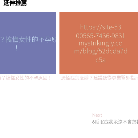
延伸推薦
辦？搞懂女性的不孕原因！
恐慌症怎麼辦？建議聽從專業醫師指
Next
Next
post:
6睡眠症狀永遠不會忽