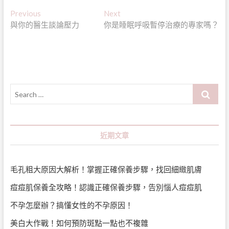
文
Previous
Next
Previous
Next
post:
post:
與你的醫生談論壓力
你是睡眠呼吸暫停治療的專家嗎？
章
導
覽
Search
…
近期文章
毛孔粗大原因大解析！掌握正確保養步驟，找回細緻肌膚
痘痘肌保養全攻略！認識正確保養步驟，告別惱人痘痘肌
不孕怎麼辦？搞懂女性的不孕原因！
美白大作戰！如何預防斑點一點也不複雜