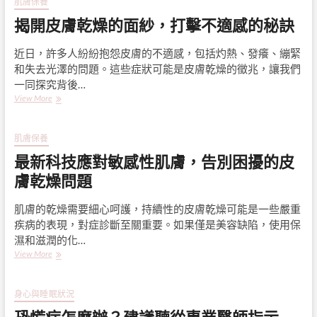
肌膚保養
保
揭開皮膚乾燥的面紗，打擊不適感的秘訣
濕
大
作
近日，許多人紛紛抱怨皮膚的不適感，包括灼熱、發癢、繃緊
戰：
和失去光澤的問題。這些症狀可能是皮膚乾燥的徵兆，讓我們
消
一同探究背後…
滅
揭
View More
皮
開
膚
皮
乾
膚
肌膚保養
燥，
乾
重
最新科技應對敏感性肌膚，告別困擾的皮
燥
拾
的
膚乾燥問題
水
面
嫩
紗，
光
肌膚的乾燥需要細心呵護，持續性的皮膚乾燥可能是一些嚴重
打
彩
疾病的表現，對症診斷至關重要。如果僅是美容缺陷，使用保
擊
不
濕和滋潤的化…
適
最
View More
感
新
的
科
秘
技
身心與睡眠狀況
訣
應
對