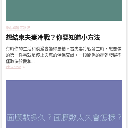
身心與睡眠狀況
想結束夫妻冷戰？你要知道小方法
有時你的生活和浪漫會變得更糟。當夫妻冷戰發生時，您要做
的第一件事就是停止與您的伴侶交談。一段關係的蓬勃發展不
僅取決於愛和…
想
View More
結
束
夫
妻
冷
戰？
你
要
知
道
小