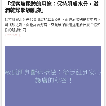
「探索玻尿酸的用途：保持肌膚水分，滋
潤乾燥緊繃肌膚」
保持肌膚水分是保養肌膚的基本原則，而玻尿酸則是其中的不
可或缺之劑。你也許會好奇，究竟玻尿酸用途用於什麼？假如
你的肌膚如同…
「探
View More
索
玻
尿
酸
的
用
途：
保
持
肌
膚
水
分，
滋
潤
乾