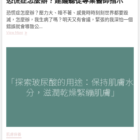
恐慌症怎麼辦？建議聽從專業醫師指示
敏
感
恐慌症怎麼辦？壓力大、睡不著、感覺時時刻刻世界都要毀
性
滅，怎麼辦，我生病了嗎？明天又有會議，緊張的我深怕一個
肌
錯誤就會導致公…
膚，
恐
View More
告
慌
別
症
困
怎
擾
麼
的
辦？
皮
建
膚
議
乾
聽
燥
從
問
專
題
業
醫
師
指
示
肌膚保養