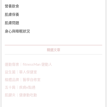
營養飲食
肌膚保養
肌膚問題
身心與睡眠狀況
精選文章
運動傷害｜fitnessMan 健動人
益生菌｜
華人保健室
植體品牌｜醫學自修室
五十肩｜疾病e點通
肌腱炎｜健康動吃動