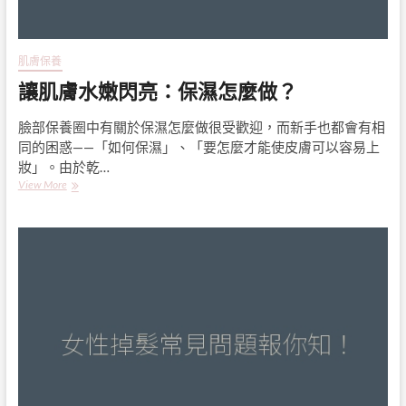
膚
的
秘
密！
肌膚保養
讓肌膚水嫩閃亮：保濕怎麼做？
臉部保養圈中有關於保濕怎麼做很受歡迎，而新手也都會有相
同的困惑——「如何保濕」、「要怎麼才能使皮膚可以容易上
妝」。由於乾…
讓
View More
肌
膚
水
嫩
閃
亮：
保
濕
怎
麼
做？