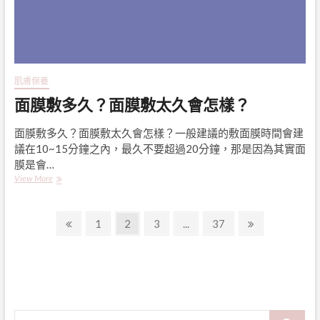
方
法
肌膚保養
面膜敷多久？面膜敷太久會怎樣？
面膜敷多久？面膜敷太久會怎樣？一般建議的敷面膜時間會建
議在10~15分鐘之內，最久不要超過20分鐘，那是因為其實面
膜是會…
面
View More
膜
敷
文
多
Previous
Page
Page
Page
Page
Next
1
2
3
...
37
久？
page
page
章
面
膜
導
敷
太
覽
久
會
Search
怎