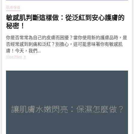
燥
緊
肌膚保養
繃
敏感肌判斷這樣做：從泛紅到安心護膚的
肌
膚」
秘密！
你是否常常為自己的皮膚而困擾？當你使用新的護膚品時，是
否經常感到刺痛和泛紅？別擔心，這可能意味著你有敏感肌
膚！今天，我們…
敏
View More
感
肌
判
斷
這
樣
做：
從
泛
紅
到
安
心
護