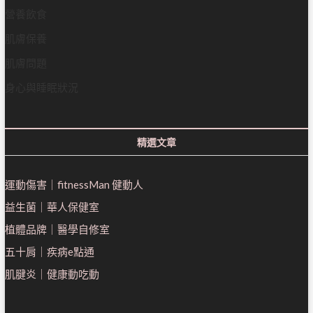
營養飲食
肌膚保養
肌膚問題
身心與睡眠狀況
精選文章
運動傷害｜fitnessMan 健動人
益生菌｜
華人保健室
植體品牌｜醫學自修室
五十肩｜疾病e點通
肌腱炎｜健康動吃動