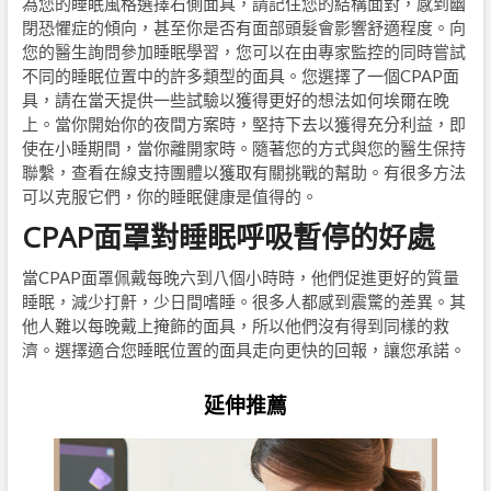
為您的睡眠風格選擇右側面具，請記住您的結構面對，感到幽
閉恐懼症的傾向，甚至你是否有面部頭髮會影響舒適程度。向
您的醫生詢問參加睡眠學習，您可以在由專家監控的同時嘗試
不同的睡眠位置中的許多類型的面具。您選擇了一個CPAP面
具，請在當天提供一些試驗以獲得更好的想法如何埃爾在晚
上。當你開始你的夜間方案時，堅持下去以獲得充分利益，即
使在小睡期間，當你離開家時。隨著您的方式與您的醫生保持
聯繫，查看在線支持團體以獲取有關挑戰的幫助。有很多方法
可以克服它們，你的睡眠健康是值得的。
CPAP面罩對睡眠呼吸暫停的好處
當CPAP面罩佩戴每晚六到八個小時時，他們促進更好的質量
睡眠，減少打鼾，少日間嗜睡。很多人都感到震驚的差異。其
他人難以每晚戴上掩飾的面具，所以他們沒有得到同樣的救
濟。選擇適合您睡眠位置的面具走向更快的回報，讓您承諾。
延伸推薦