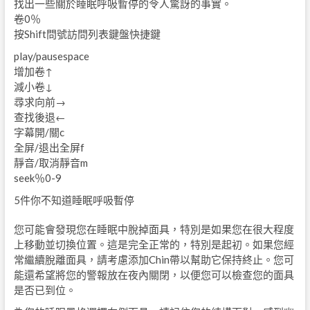
找出一些關於睡眠呼吸暫停的令人驚訝的事實。
卷0％
按Shift問號訪問列表鍵盤快捷鍵
play/pause
space
增加卷
↑
減小卷
↓
尋求向前
→
查找後退
←
字幕開/關
c
全屏/退出全屏
f
靜音/取消靜音
m
seek％
0-9
5件你不知道睡眠呼吸暫停
您可能會發現您在睡眠中脫掉面具，特別是如果您在很大程度
上移動並切換位置。這是完全正常的，特別是起初。如果您經
常繼續脫離面具，請考慮添加Chin帶以幫助它保持終止。您可
能還希望將您的警報放在夜內關閉，以便您可以檢查您的面具
是否已到位。