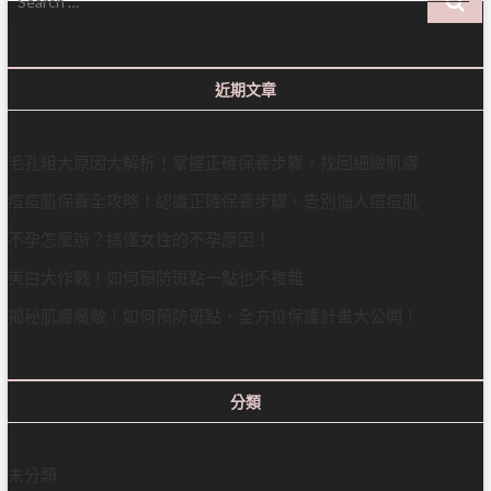
…
近期文章
毛孔粗大原因大解析！掌握正確保養步驟，找回細緻肌膚
痘痘肌保養全攻略！認識正確保養步驟，告別惱人痘痘肌
不孕怎麼辦？搞懂女性的不孕原因！
美白大作戰！如何預防斑點一點也不複雜
揭秘肌膚魔敵！如何預防斑點，全方位保護計畫大公開！
分類
未分類