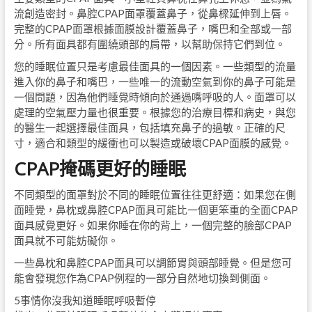
流創造密封。鼻腔CPAP面罩覆蓋鼻子，從鼻樑延伸到上唇。
完整的CPAP面罩根據面膜設計覆蓋鼻子，嘴巴和全部或一部
分。所有面具都有圍繞頭部的肩帶，以幫助保持它們到位。
您的睡眠位置只是考慮最佳面具的一個因素。一些類型的流量
進入你的鼻子和嘴巴，一些唯一的流動空氣到你的鼻子可能是
一個問題，因為他們睡覺時傾向於通過嘴呼吸的人。面罩可以
處理的空氣壓力量也很重要。根據您的治療目標和病史，與您
的醫生一起選擇最佳面具，包括填充鼻子的過敏。正確的尺
寸，適合和類型的緩衝也可以製造或破壞CPAP面膜的感覺。
CPAP掩碼更好的睡眠
不同類型的面罩對於不同的睡眠位置往往更舒適：如果您在側
面睡覺，鼻枕或鼻腔CPAP面具可能比一個更笨重的全面CPAP
面具感覺更好。如果你睡在你的背上，一個完整的臉部CPAP
面具就不可能妨礙你。
一些鼻枕和鼻腔CPAP面具可以調節胃與頭部睡覺。但是您可
能會發現您作為CPAP例程的一部分自然地切換到側面。
5事情你沒我知道睡眠呼吸暫停