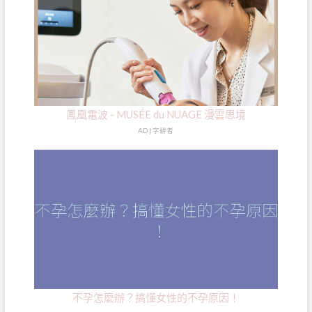
鳳凰電波 - MUSÉE du NUAGE 漫雲思境
AD | 字耕者
不孕怎麼辦？搞懂女性的不孕原因！