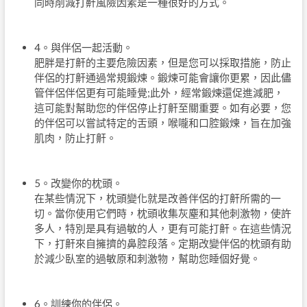
同時削減打鼾風險因素是一種很好的方式。
4。與伴侶一起活動。
肥胖是打鼾的主要危險因素，但是您可以採取措施，防止
伴侶的打鼾通過常規鍛煉。鍛煉可能會讓你更累，因此儘
管伴侶伴侶更有可能睡覺;此外，經常鍛煉還促進減肥，
這可能對幫助您的伴侶停止打鼾至關重要。如有必要，您
的伴侶可以嘗試特定的舌頭，喉嚨和口腔鍛煉，旨在加強
肌肉，防止打鼾。
5。改變你的枕頭。
在某些情況下，枕頭變化就是改善伴侶的打鼾所需的一
切。當你使用它們時，枕頭收集灰塵和其他刺激物，使許
多人，特別是具有過敏的人，更有可能打鼾。在這些情況
下，打鼾來自擁擠的鼻腔段落。定期改變伴侶的枕頭有助
於減少臥室的過敏原和刺激物，幫助您睡個好覺。
6。訓練你的伴侶。