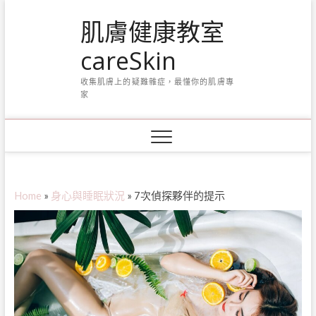
Skip
肌膚健康教室
to
content
careSkin
收集肌膚上的疑難雜症，最懂你的肌膚專
家
Home
»
身心與睡眠狀況
»
7次偵探夥伴的提示