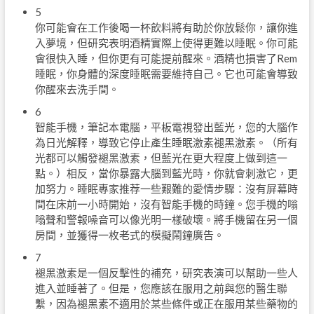
5
你可能會在工作後喝一杯飲料將有助於你放鬆你，讓你進
入夢境，但研究表明酒精實際上使得更難以睡眠。你可能
會很快入睡，但你更有可能提前醒來。酒精也損害了Rem
睡眠，你身體的深度睡眠需要維持自己。它也可能會導致
你醒來去洗手間。
6
智能手機，筆記本電腦，平板電視發出藍光，您的大腦作
為日光解釋，導致它停止產生睡眠激素褪黑激素。（所有
光都可以觸發褪黑激素，但藍光在更大程度上做到這一
點。）相反，當你暴露大腦到藍光時，你就會刺激它，更
加努力。睡眠專家推荐一些艱難的愛情步驟：沒有屏幕時
間在床前一小時開始，沒有智能手機的時鐘。您手機的嗡
嗡聲和警報噪音可以像光明一樣破壞。將手機留在另一個
房間，並獲得一枚老式的模擬鬧鐘廣告。
7
褪黑激素是一個反擊性的補充，研究表演可以幫助一些人
進入並睡著了。但是，您應該在服用之前與您的醫生聯
繫，因為褪黑素不適用於某些條件或正在服用某些藥物的