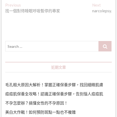
文
Previous
Next
Previous
Next
post:
post:
找一個對待睡眠呼吸暫停的專家
narcolepsy.
章
導
覽
Search
…
近期文章
毛孔粗大原因大解析！掌握正確保養步驟，找回細緻肌膚
痘痘肌保養全攻略！認識正確保養步驟，告別惱人痘痘肌
不孕怎麼辦？搞懂女性的不孕原因！
美白大作戰！如何預防斑點一點也不複雜