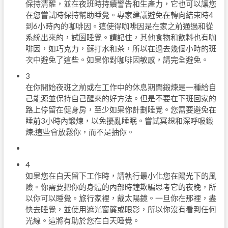
保持清醒，並在夜班時持續警告和生產力，它也可以讓您
在您嘗試時保持幫助睡覺。專家建議避免在轉向結束時4
到6小時內的咖啡因。這使得咖啡因是在家之前通過和從
系統出來的，試圖睡覺。請記住，其他食物和飲料也有咖
啡因，如巧克力，蘇打水和茶，所以在過去幾個小時的班
次中避免了這些。如果你對咖啡因敏感，請完全避免。
3
在你開始夜班之前或在工作中的休息期間鍛煉是一種給自
己能源並保持自己醒來的好方法。但是不要在下班回家的
路上停留在健身房，至少如果你計劃睡覺。您需要避免在
睡前3小時內鍛煉，以免擾亂睡眠。嘗試冥想和深呼吸鍛
煉;這些會放鬆你，而不是抽你。
4
如果您在白天留下工作時，請執行最小化您在陽光下的風
險。你需要把你的身體的內部時鐘欺騙思考它的夜晚，所
以你可以睡覺。旅行家裡，戴太陽鏡。一旦你在那裡，盡
快去睡覺，並使用遮光窗簾或眼影，所以你沒有看到任何
光線。這將有助於您在白天睡覺。