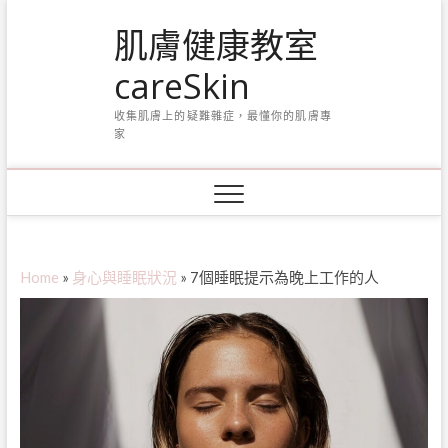
Skip
肌膚健康教室
to
content
careSkin
收集肌膚上的疑難雜症，最懂你的肌膚專
家
Home
»
身心與睡眠狀況
»
7個睡眠提示為晚上工作的人