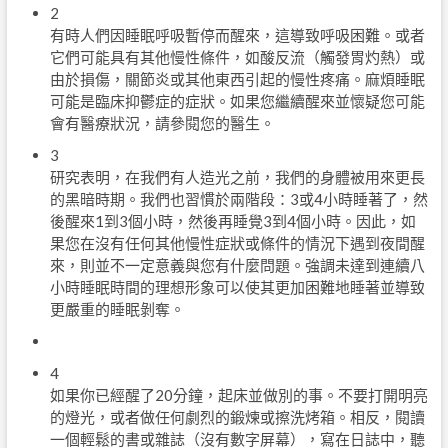
2
有時人們因睡眠呼吸暫停而醒來，這導致呼吸困難。或者
它們可能具有其他慢性條件，如酸反流（觸發胃灼熱）或
由於損傷，關節炎或其他東西引起的慢性疼痛。麻煩睡眠
可能是臨床抑鬱症的症狀。如果您繼續醒來並懷疑您可能
會有醫療狀況，請參閱您的醫生。
3
研究表明，在我們有人造光之前，我們的身體被用來更長
的黑暗時期。我們也習慣於兩階段：3或4小時睡著了，然
後醒來1到3個小時，然後再睡覺3到4個小時。因此，如
果您在沒有任何其他慢性症狀或條件的情況下遇到夜間醒
來，則並不一定意義與您有什麼問題。強調未達到連續八
小時睡眠時間的理想形象可以使其更加困難地睡著並導致
更嚴重的睡眠剝奪。
4
如果你已經醒了20分鐘，起床並做別的事。不要打開明亮
的燈光，或者做任何劇烈的鍛煉或擦洗烤箱。相反，閱讀
一個輕鬆的書或雜誌（沒有數字屏幕），寫在日誌中，聽