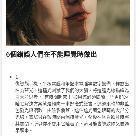
6個錯誤人們在不能睡覺時做出
1
像智能手機，平板電腦和筆記本電腦等數字設備，釋放出
名為藍光。這種光刺激了我們的大腦，將這種光線描繪為
白天並思考，“有時間起床！”如果您必須閱讀一些更好的
睡眠解決方案就是轉向一本好老式紙書。通過柔軟的非藍
色發光燈讀取，由陰影覆蓋，遮住遮光著您眼睛的大部分
光線。嘗試只在短時間內保持燈光，然後在昏昏欲睡時將
其關閉，所以你不會用它睡著了，這可能會導致你又要過
早醒來。