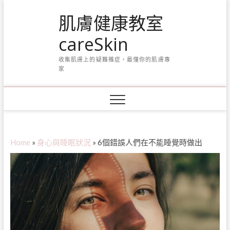
Skip
肌膚健康教室
to
content
careSkin
收集肌膚上的疑難雜症，最懂你的肌膚專
家
Home
»
身心與睡眠狀況
»
6個錯誤人們在不能睡覺時做出