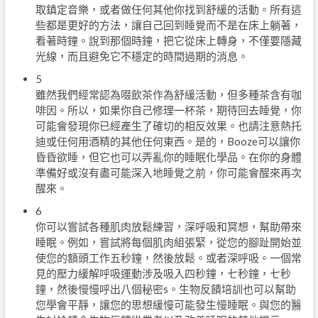
取鎮定音樂，或者做任何其他你找到舒緩的活動。所有這
些都是更好的方法，讓自己回到睡覺而不是在床上躺著，
看著時鐘。說到那個時鐘，把它從床上轉身，不僅要隱藏
光線，而且避免它不穩定的時間過期的消息。
5
雖然我們經常認為啜飲茶作為舒緩活動，但多種茶含有咖
啡因。所以，如果你自己修理一杯茶，期待回去睡覺，你
可能會發現你已經產生了確切的相反效果。也請注意熱托
迪或任何用酒精的其他任何東西。是的，Booze可以讓你
昏昏欲睡，但它也可以弄亂你的睡眠化學品。在你的身體
準備好或沒有盡可能深入地睡覺之前，你可能會醒來再次
醒來。
6
你可以嘗試各種肌肉放鬆練習，深呼吸和冥想，幫助帶來
睡眠。例如，嘗試將每個肌肉組張緊，從您的腳趾開始並
使您的額頭工作五秒鐘，然後放鬆。或者深呼吸。一個常
見的壓力緩解呼吸運動涉及吸入四秒鐘，七秒鐘，七秒
鐘，然後慢慢呼出八個秘密s。生物反饋培訓也可以幫助
您學會平靜，讓您的思想緩慢可能發生慢睡眠。與您的醫