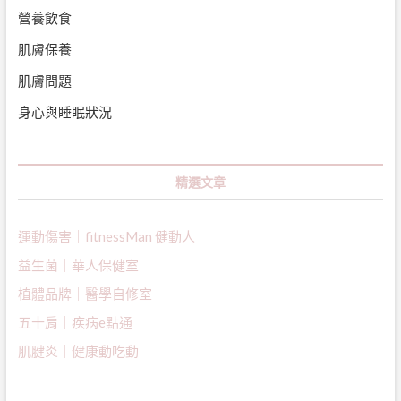
營養飲食
肌膚保養
肌膚問題
身心與睡眠狀況
精選文章
運動傷害｜fitnessMan 健動人
益生菌｜
華人保健室
植體品牌｜醫學自修室
五十肩｜疾病e點通
肌腱炎｜健康動吃動