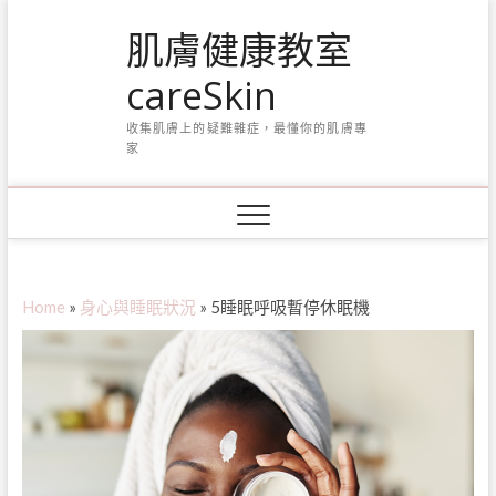
Skip
肌膚健康教室
to
content
careSkin
收集肌膚上的疑難雜症，最懂你的肌膚專
家
Home
»
身心與睡眠狀況
»
5睡眠呼吸暫停休眠機