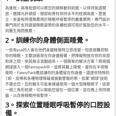
為後枕，高堆枕頭可以將您的頭移動到前面，以保持氣道開
放。選擇允許頭部，頸部和脊柱保持水平的枕頭高度。更直
立，坐姿有時僅推薦用於睡眠呼吸暫停的嚴重案例。專門設計
專門用於支持適當睡眠姿勢的各種枕頭可用於幫助您的水平。
向醫生詢問推薦。
2。訓練你的身體側面睡覺。
一些有psa的人會在他們身邊睡覺時立即改變。但是很難控制
你的睡眠。主要訣竅是在你身邊睡著，把障礙物放在你的背部
和床之間，使其無法滾翻過來。一個簡單的解決方案？將兩個
網球放入一個fannypack中，並將其戴上睡覺。當你在半夜睡
覺時，FannyPack應該讓你的身體留在你身邊。還提供特殊的
T卹，皮帶和各種物理障礙或振動警報的帶。如果“網球”技術
不適合您，您的醫生可能會建議使用一個大型睡眠楔子，這是
一個三角形枕頭，可以幫助您留在一個位置，並在晚上保持頭
腦，以改善睡眠呼吸暫停。
3。探索位置睡眠呼吸暫停的口腔設
備。