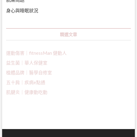
身心與睡眠狀況
精選文章
運動傷害｜fitnessMan 健動人
益生菌｜
華人保健室
植體品牌｜醫學自修室
五十肩｜疾病e點通
肌腱炎｜健康動吃動