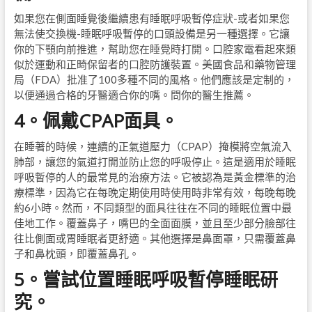
如果您在側面睡覺後繼續患有睡眠呼吸暫停症狀-或者如果您
無法使交換機-睡眠呼吸暫停的口頭設備是另一種選擇。它讓
你的下顎向前推進，幫助您在睡覺時打開。口腔家電看起來類
似於運動和正畸保留者的口腔防護裝置。美國食品和藥物管理
局（FDA）批准了100多種不同的風格。他們應該是定制的，
以便通過合格的牙醫適合你的嘴。問你的醫生推薦。
4。佩戴CPAP面具。
在睡著的時候，連續的正氣道壓力（CPAP）掩模將空氣流入
肺部，讓您的氣道打開並防止您的呼吸停止。這是適用於睡眠
呼吸暫停的人的最常見的治療方法。它被認為是黃金標準的治
療標準，因為它在每晚定期使用時使用時非常有效，每晚每晚
約6小時。然而，不同類型的面具往往在不同的睡眠位置中最
佳地工作。覆蓋鼻子，嘴巴的全面面膜，並且至少部分臉部往
往比側面或胃睡眠者更舒適。其他選擇是鼻面罩，只需覆蓋鼻
子和鼻枕頭，即覆蓋鼻孔。
5。嘗試位置睡眠呼吸暫停睡眠研
究。