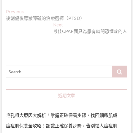
文
Previous
Previous
post:
後創傷後應激障礙的治療選擇（PTSD）
章
Next
Next
導
post:
最佳CPAP面具為患有幽閉恐懼症的人
覽
Search
…
近期文章
毛孔粗大原因大解析！掌握正確保養步驟，找回細緻肌膚
痘痘肌保養全攻略！認識正確保養步驟，告別惱人痘痘肌