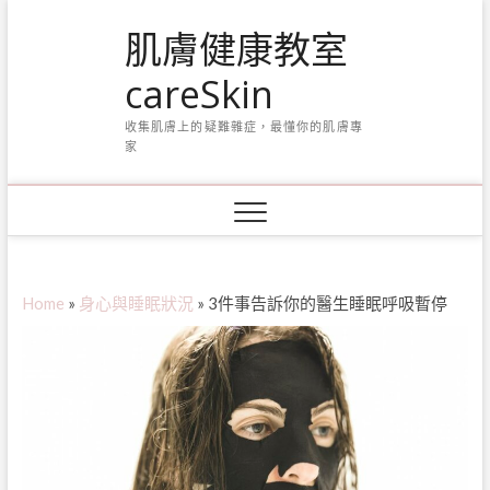
Skip
肌膚健康教室
to
content
careSkin
收集肌膚上的疑難雜症，最懂你的肌膚專
家
Home
»
身心與睡眠狀況
»
3件事告訴你的醫生睡眠呼吸暫停