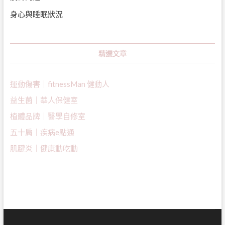
身心與睡眠狀況
精選文章
運動傷害｜fitnessMan 健動人
益生菌｜
華人保健室
植體品牌｜醫學自修室
五十肩｜疾病e點通
肌腱炎｜健康動吃動