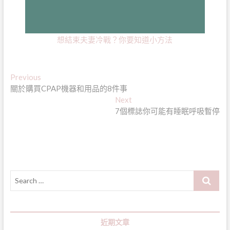
想結束夫妻冷戰？你要知道小方法
文
Previous
Previous
post:
關於購買CPAP機器和用品的8件事
章
Next
Next
導
post:
7個標誌你可能有睡眠呼吸暫停
覽
Search
…
近期文章