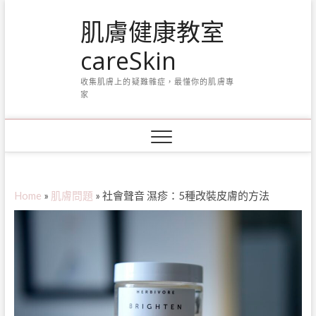
Skip
肌膚健康教室
to
content
careSkin
收集肌膚上的疑難雜症，最懂你的肌膚專
家
Home
»
肌膚問題
»
社會聲音 濕疹：5種改裝皮膚的方法