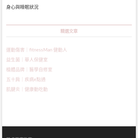
身心與睡眠狀況
精選文章
運動傷害｜fitnessMan 健動人
益生菌｜
華人保健室
植體品牌｜醫學自修室
五十肩｜疾病e點通
肌腱炎｜健康動吃動