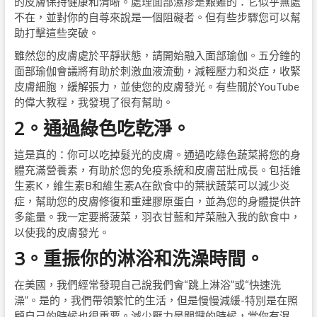
的皮膚保持健康和清晰。處理面部濕疹是艱難的：它似乎無處
不在，並對你的自尊來說是一個阻礙者。但有些步驟您可以幫
助打擊這些突破。
雖然您的皮膚處於平靜狀態，請開始融入面部瑜伽。五分鐘的
面部瑜伽會議將有助於刺激血液流動，減輕壓力和炎症，收緊
皮膚細胞，緩解張力，並使您的皮膚發光。有些關於YouTube
的偉大教程，我發現了很有幫助。
2。通過綠色吃乾淨。
這是真的：你可以吃掉髮光的皮膚。通過吃綠色蔬菜將您的身
體充滿營養素，有助於您的免疫系統和皮膚茁壯成長。包括維
生素K，維生素B和維生素A在飲食中的葉狀蔬菜可以減少炎
症，幫助您的皮膚修復和重建膠原蛋白，並為您的身體提供許
多能量。我一定要將菠菜，羽衣甘藍和芹菜融入我的飲食中，
以使我的皮膚發光。
3。重振你的淋浴和洗澡時間。
在美國，我們經常發現自己說我們會“跳上淋浴”或“快速洗
澡”。是的，我們帶領繁忙的生活，但是慢慢減緩-特別是在照
顧自己的時候也很重要。減少壓力是關鍵的時候，當你有濕