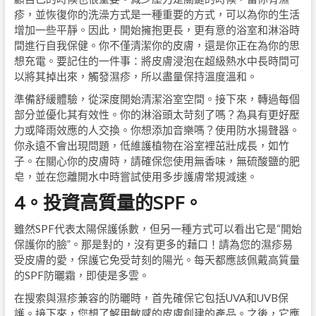
疹，並恢復你的洗澡方式是一種重要的方式，可以為你的生活
增加一些平靜。因此，開始擁抱更長，更有意的浴室和淋浴時
間進行自我保健。你不僅清潔你的皮膚，還是你正在為你的思
想充電。要記住的一件事：將皮膚浸泡在超級熱水中長時間可
以將其掉出來，觸發濕疹，所以盡量保持溫度溫和。
準備舒緩體驗，從深度開始清潔浴室空間。接下來，轉過每個
部分並優化其有效性。你的淋浴頭太苛刻了嗎？為具有更好壓
力或降雨效應的人交換。你想添加音樂嗎？使用防水揚聲器。
你永遠不會出現問題，低維護植物在浴室裡茁壯成長，如竹
子。在關心你的皮膚時，請確保您使用無香味，無硫酸鹽的肥
皂，並在您離開水中時嘗試使用多步護膚常規減速。
4。投資高質量的SPF。
雖然SPF代表太陽保護係數，但另一種方式可以看出它是“開始
保護你的臉”。那是對的，沒有更多的藉口！請為您的濕疹易
受皮膚的愛，保護它免受苛刻的陽光。每天都應該佩戴高質量
的SPF防曬霜，即使是多雲。
在搜索與濕疹兼容的防曬時，首先確保它包括UVA和UVB保
護。接下來，您想了解用敏感的皮膚創建的產品。之後，它應