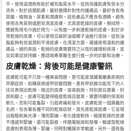
平。使用滋潤劑有助於補充脂質水平，從而保護肌膚免受水分
流失。對於這類肌膚，最好選擇針對性的護膚品，最好含有角
質酸、植物油、尿素和潤膚劑。這些產品不應含有酒精。避免
使用去角質劑或肥皂清潔皮膚，尤其是乾燥的皮膚。擦拭時，
應避免用毛巾過於用力，以免進一步刺激乾燥的皮膚。對於非
常乾燥的皮膚，可以使用亞麻籽油或椰子油進行塗抹，這些油
脂能夠有效滋潤和平滑皮膚。在清潔方面，建議使用溫和的護
膚品。總的來說，乾燥的皮膚需要持之以恆的護理和保濕，並
且如果症狀持續，應諮詢專業醫生進行進一步的診斷和治療。
皮膚乾燥：背後可能是健康警訊
皮膚乾可能不只是一種美容問題，更可能是潛藏著嚴重疾病的
早期症狀，如糖尿病或甲狀腺問題。患有甲狀腺功能低下的人
往往表現出乾燥、暗沈的皮膚，容易脫屑。特別是在膝蓋、肘
部和腳上，皮膚可能變得極度乾燥且變黑，需要持續的保濕和
軟化，否則可能龜裂，引起疼痛和發炎。皮膚乾是一個廣義的
名詞，包含著各種不同的乾燥症狀。首先是乾燥皮膚，它呈現
出粗糙和無光澤，薄而緊繃，老化速度較快。極度乾燥的皮膚
不僅感到緊繃，還可能裂痕，伴隨著脫屑和發癢。敏感型乾燥
皮膚則表現為薄、緊繃，同時對觸摸非常敏感。另外，還有脂