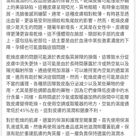
濕和滋潤的化妝品是適當的保養方式。乾燥皮膚可能僅是外觀
上的美容缺陷。這種皮膚呈現啞光、質地粗糙，有時會出現脫
屑，洗臉後感到繃緊。通常，這種皮膚相對較薄，有時甚至透
出血管，更容易受到抬頭紋和魚尾紋的影響。然而，乾燥皮膚
很少是天生的問題。隨著年齡增長，尤其是在女性中，皮膚變
得更薄更容易乾燥。這不僅體現在臉部、頸部和手部的皮膚
上，還包括私密部位。這主要是由於血液中某些激素濃度的下
降，孕婦也可能面臨這個問題。
乾燥皮膚的問題可能源於表皮脂質屏障的損傷，這導致水分從
皮膚中流失更快。這可能是由於長時間暴露於冷或熱空氣以及
陽光輻射所致。通過使用加濕器，可以維持室內空氣的適當濕
度，進而有助於解決這個問題。然而，乾燥皮膚也可能是由於
不當的護理、各種原因導致皮脂分泌減少以及某些藥物的使
用，尤其是那些調節血壓的藥物，因為它們會降低皮膚中的水
分含量。同樣，長時間處於冷氣或取暖器加熱的房間中可能導
致皮膚變得乾燥。在使用空調或取暖器的地方，空氣的濕度通
常低於45％左右，這對皮膚的濕潤和健康不利。
對於乾燥的肌膚，適當的保濕和護理至關重要。首先使用保濕
乳液或乳霜，然後再使用油性產品或其他滋潤劑覆蓋肌膚。保
濕有助於重建肌膚的角質層，這一層負責保持適當的濕潤水