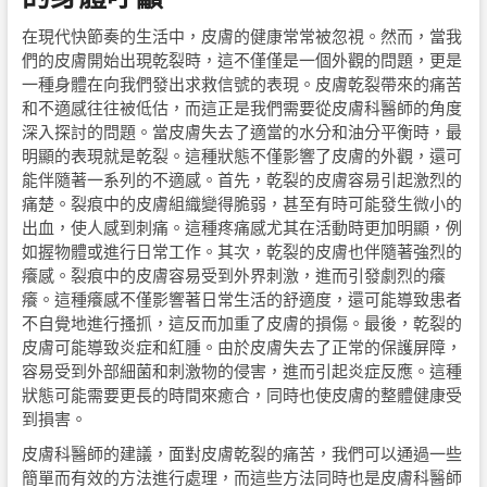
在現代快節奏的生活中，皮膚的健康常常被忽視。然而，當我
們的皮膚開始出現乾裂時，這不僅僅是一個外觀的問題，更是
一種身體在向我們發出求救信號的表現。皮膚乾裂帶來的痛苦
和不適感往往被低估，而這正是我們需要從皮膚科醫師的角度
深入探討的問題。當皮膚失去了適當的水分和油分平衡時，最
明顯的表現就是乾裂。這種狀態不僅影響了皮膚的外觀，還可
能伴隨著一系列的不適感。首先，乾裂的皮膚容易引起激烈的
痛楚。裂痕中的皮膚組織變得脆弱，甚至有時可能發生微小的
出血，使人感到刺痛。這種疼痛感尤其在活動時更加明顯，例
如握物體或進行日常工作。其次，乾裂的皮膚也伴隨著強烈的
癢感。裂痕中的皮膚容易受到外界刺激，進而引發劇烈的癢
癢。這種癢感不僅影響著日常生活的舒適度，還可能導致患者
不自覺地進行搔抓，這反而加重了皮膚的損傷。最後，乾裂的
皮膚可能導致炎症和紅腫。由於皮膚失去了正常的保護屏障，
容易受到外部細菌和刺激物的侵害，進而引起炎症反應。這種
狀態可能需要更長的時間來癒合，同時也使皮膚的整體健康受
到損害。
皮膚科醫師的建議，面對皮膚乾裂的痛苦，我們可以通過一些
簡單而有效的方法進行處理，而這些方法同時也是皮膚科醫師