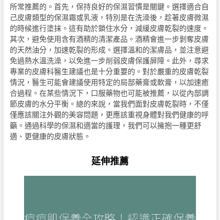
所常推薦的。首先，保持良好的保濕習慣是關鍵。選擇適合自
己皮膚類型的保濕霜或乳液，特別是在洗澡後，趁著皮膚微濕
的時候進行塗抹。這有助於鎖住水分，減緩皮膚乾裂的速度。
其次，避免使用含有酒精的清潔產品。酒精會進一步剝奪皮膚
的天然油分，加速乾裂的形成。選擇溫和的潔膚品，並注意避
免過熱水溫洗澡，以免進一步削弱皮膚保護屏障。此外，尋求
專業的皮膚科醫生建議也是十分重要的。對於嚴重的皮膚乾裂
情況，醫生可能會建議使用特定的局部藥膏或軟膏，以加速癒
合過程。在某些情況下，口服藥物也可能被推薦，以從內部調
節皮膚的水分平衡。總的來說，當我們面對皮膚乾裂時，不僅
僅應該關注外觀的美容問題，更應該重視身體對我們健康的呼
籲。通過科學的保濕和適當的護理，我們可以擁抱一種更舒
適、更健康的皮膚狀態。
延伸推薦