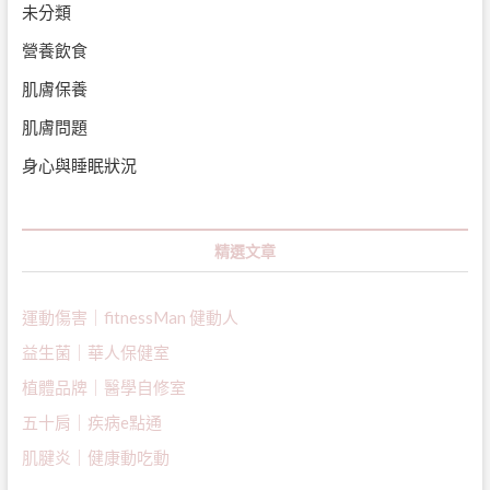
未分類
營養飲食
肌膚保養
肌膚問題
身心與睡眠狀況
精選文章
運動傷害｜fitnessMan 健動人
益生菌｜
華人保健室
植體品牌｜醫學自修室
五十肩｜疾病e點通
肌腱炎｜健康動吃動