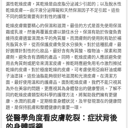
漏性乾燥皮膚，其乾燥是由皮脂分泌減少引起的；以及脫水性
乾燥皮膚——由汗液分泌障礙和天然保濕因子不足引起。這些
不同的類型需要有針對性的護理。
乾燥皮膚需要精心的保濕和滋潤。最佳的方式是首先使用保濕
霜或乳液，然後再覆蓋皮膚以鎖住水分。保濕有助於恢復負責
維持皮膚適當濕潤水平的角質層。而潤膚劑的使用則有助於補
充脂質水平，從而保護皮膚免受水分損失。對於這種肌膚，最
好選擇針對性的化妝品，最好含有角質酸、植物油、尿素和潤
膚劑。避免含有酒精的產品。同時，乾燥皮膚的人應該避免使
用去角質劑或肥皂來清潔皮膚。擦乾時應避免用毛巾激烈擦拭
乾燥的皮膚。對於極度乾燥的皮膚，可考慮使用亞麻籽油或椰
子油塗抹，這些油脂能夠很好地滋潤和光滑皮膚。在清潔方
面，最好使用溫和的護膚品。面對乾燥皮膚，我們不能只視其
為外在美容的問題，更應視其為身體發出的健康警訊。了解不
同的乾燥皮膚類型和科學的護理方法，將幫助我們擁有更健
康、水潤的肌膚。定期檢查身體狀況，及早發現潛在的健康問
題，是保持肌膚和整體健康的重要一環。
從醫學角度看皮膚乾裂：症狀背後
的身體呼籲