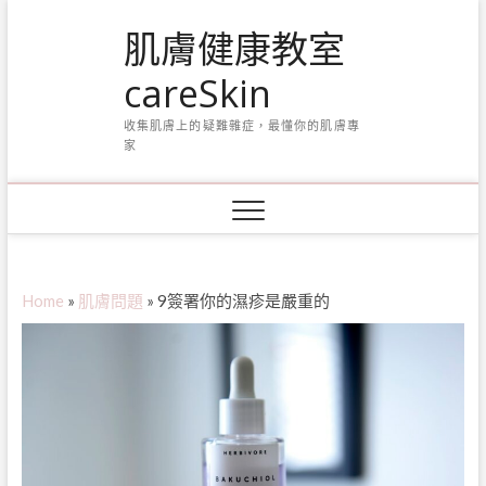
Skip
肌膚健康教室
to
content
careSkin
收集肌膚上的疑難雜症，最懂你的肌膚專
家
Home
»
肌膚問題
»
9簽署你的濕疹是嚴重的