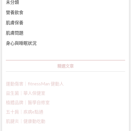
未分類
營養飲食
肌膚保養
肌膚問題
身心與睡眠狀況
精選文章
運動傷害｜fitnessMan 健動人
益生菌｜
華人保健室
植體品牌｜醫學自修室
五十肩｜疾病e點通
肌腱炎｜健康動吃動