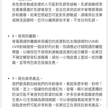
有些患有敏感皮膚的人可能對乳膠有過敏。乳膠過敏經常
在重複暴露於乳膠後發生，並且在其他症狀中會導致蕁麻
疹和瘙癢。如果您懷疑您可能對乳膠敏感，請確保在洗車
或擦洗菜餚時，您可以攜帶那些手套，不含任何乳膠。
8。使用防曬霜。
穿著廣譜防曬霜來保護您的皮膚對抗太陽損壞的UVA和
UVB射線總是一個良好的計劃。但請務必仔細閱讀防曬瓶
標籤，以確保您不使用刺激敏感皮膚的成分購買。如果您
不確定觸發發紅或瘙癢，請在一小塊皮膚上嘗試一些防曬
霜，並等待您是否發展反應。
9。是抗衰老產品。
我們都喜歡刮掉我們的年齡幾年，看起來更年輕，對吧？
但是，塗上一個讓你的皮膚紅色，發癢，鱗片狀或更糟的
奶油可能不會達到您希望的結果。許多抗衰老面霜使用維
生素A-衍生物稱為類視網膜，可以使細線看起來更平滑。
缺點是他們可能非常刺激。如果您正在尋找抗衰老產品，