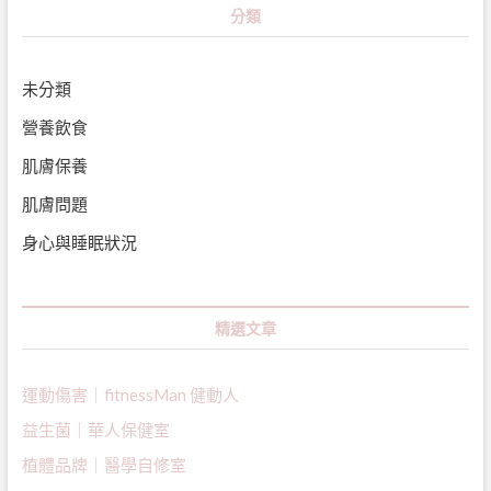
分類
未分類
營養飲食
肌膚保養
肌膚問題
身心與睡眠狀況
精選文章
運動傷害｜fitnessMan 健動人
益生菌｜
華人保健室
植體品牌｜醫學自修室