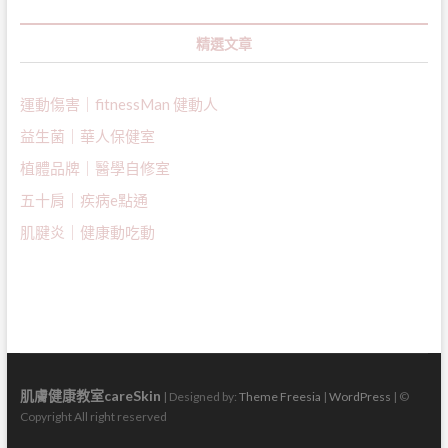
精選文章
運動傷害｜fitnessMan 健動人
益生菌｜
華人保健室
植體品牌｜醫學自修室
五十肩｜疾病e點通
肌腱炎｜健康動吃動
肌膚健康教室careSkin
| Designed by:
Theme Freesia
|
WordPress
| ©
Copyright All right reserved