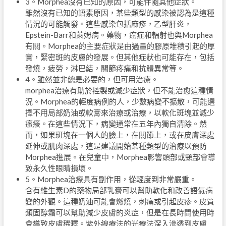
3。Morphea沒有已知的原因，可能伴隨其他症狀。
雖然沒有已知的語素原因，某些類型的感染被認為是這種
情況的可能觸發。這些感染包括麻疹，乙型肝炎，
Epstein-Barr和萊姆病。藥物，癌症和輻射也與Morphea
有關。Morphea的主要症狀是由過量的膠原堆積引起的厚
實，緊密斑的皮膚的發展。但其他症狀也可能存在，包括
發燒，疲勞，淋巴結，關節疼痛和抗體異常等。
4。雖然並非總是必要的，但可用治療。
morphea治療有助於控製或減少症狀，但不能治愈這種情
況。Morphea的輕度病例的人，少數病變不擴散，可能選
擇不用局部奶油或軟膏來治療或治療，以軟化斑塊並減少
瘙癢。在這些情況下，病變通常在五年內獨自清除。然
而，如果斑塊在一個人的臉上，在關節上，或在皮膚深處
延伸或肌肉深處，這是建議開始某種類型的治療以預防
Morphea進展。在兒童中，Morphea影響頭部或頸部會導
致永久性眼睛損壞。
5。Morphea治療具有副作用，從輕度到非常嚴重。
含有維生素D的藥物局部乳膏可以幫助軟化和改善語氣病
變的外觀。這種奶油可能會燃燒，刺痛或引起皮疹。皮質
類固醇霜可以幫助減少皮膚的炎症，但是在長時間使用時
會導致皮膚稀釋。紫外線療法的光療法深入滲透到皮膚