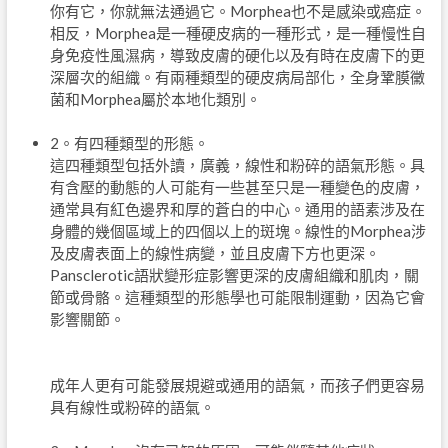
你有它，你就無法通過它。Morphea也不是感染或癌症。
相反，Morphea是一種硬皮病的一種形式，是一種慢性自
身免疫性風濕病，導致皮膚的硬化以及有時在皮膚下的更
深層次的組織。有兩種類型的硬皮病局部化，全身鞏膜黴
菌和Morphea屬於本地化類別。
2。有四種類型的形態。
這四種類型包括外讀，廣義，線性和粉碎的語氣形態。具
有含壓的動態的人可能有一些甚至只是一種變色的皮膚，
通常具有紅色邊界和厚的蒼白的中心。通用的語素涉及在
身體的幾個區域上的四個以上的斑塊。線性的Morphea涉
及皮膚表面上的線性病變，並且皮膚下方也更深。
Pansclerotic語狀變形症影響更深的皮膚組織和肌肉，關
節或骨骼。這種類型的形態學也可能限制運動，因為它會
影響關節。
成年人更有可能發展規避或通用的語氣，而孩子們更容易
具有線性或粉碎的語氣。