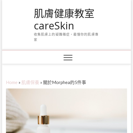
Skip
肌膚健康教室
to
content
careSkin
收集肌膚上的疑難雜症，最懂你的肌膚專
家
Home
»
肌膚保養
»
關於Morphea的5件事