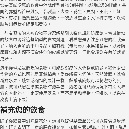
需要嘗試從您的飲食中消除那些食物3到4週，以測試您的理論。共
同的罪魁禍首是雞蛋，乳製品，大豆，花生，魚類，玉米，西紅
柿，柑橘和麩質產品。幾週後，一次逐漸重新引入每種食物，以幫
助監測症狀並確定觸發器。
一些有濕疹的人被食物不容忍觸發到人造色譜和防腐劑。嘗試從您
的飲食中消除這些類型的食物幾週，看看您是否注意到您的症狀差
異。納入更多的干淨食品，如有機（無農藥）水果和蔬菜，以及防
腐麵包和肉類不僅會使你的皮膚感覺更好，但也會讓您在內部感覺
更好。
這不僅僅是我們吃的食物，可能對濕疹的人們構成問題。我們處理
食物的方式也可能是罪魁禍首。當你觸摸它們時，天然液體，就像
新鮮水果，蔬菜或肉類的果汁一樣，蔬菜或肉類可以刺激你的皮
膚。您可能想在準備食物時戴手套，或者在可能的情況下有別人準
備它。此外，一定要使用器具，而不是手和手指，仔細吃，以免在
皮膚上滴下果汁。
補充您的飲食
除了從飲食中消除食物外，還可以提供某些產品也可以提供濕疹浮
雕。研究表明了一定的膳食補充劑，如維生素D和E，鋅，硒，晚月