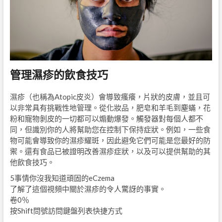
管理濕疹的飲食技巧
濕疹（也稱為Atopic皮炎）會導致瘙癢，片狀的皮膚，並且可
以非常具有挑戰性地管理。從化妝品，肥皂和羊毛到塵蟎，花
粉和寵物剝皮的一切都可以煽動爆發。觸發器對每個人都不
同，但識別你的人將幫助您在控制下保持症狀。例如，一些食
物可能會導致你的濕疹耀斑，因此避免它們可能是您最好的防
禦。還有食品已被證明改善濕疹症狀，以及可以提供幫助的其
他飲食技巧。
5事情你沒我知道頑固的eCzema
了解了這個視頻中關於濕疹的令人驚訝的事實。
卷0％
按Shift問號訪問鍵盤列表快捷方式