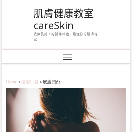
Skip
肌膚健康教室
to
content
careSkin
收集肌膚上的疑難雜症，最懂你的肌膚專
家
Home
»
肌膚保養
»
皮膚凹凸