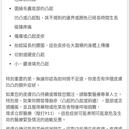
圍繞毛囊底部的凸起
凹凸或凸起點，其不規則的邊界或顏色已經長時間生長
碰撞疼痛
瘙癢或凸起皮疹
抬起延長的腰圍，這些皮疹在大面積的身體上傳播
切割或硬皮凸起
小，膿液填充凸起
特別重要的是，無論你認為如何微不足道，你是否有伴隨皮膚
凹凸的額外症狀。
如果您的皮膚凹凸持續或導致您關注，請聯繫醫療專業人士。
特別是，如果你開發蕁麻疹（凸起的凸起或斜邊），面部或舌
頭腫脹，並且服用藥物或吃某些食物後呼吸困難，
尋求立即醫療（撥打911）。這些症狀可能表明可能是危及生
命的醫療緊急情況的過敏反應。
皮膚凸塊可能與其他症狀發生，這取決於潛在的疾病，疾病或