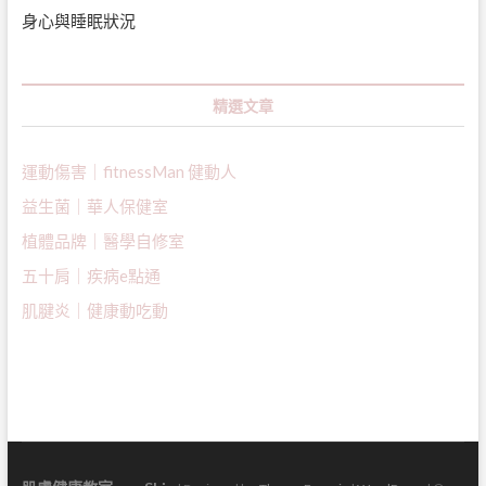
身心與睡眠狀況
精選文章
運動傷害｜fitnessMan 健動人
益生菌｜
華人保健室
植體品牌｜醫學自修室
五十肩｜疾病e點通
肌腱炎｜健康動吃動