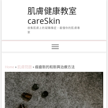
Skip
肌膚健康教室
to
content
careSkin
收集肌膚上的疑難雜症，最懂你的肌膚專
家
Home
»
肌膚問題
»
痤瘡新的和新興治療方法