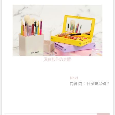
濕疹和你的身體
文
Next
Next
post:
問答 問： 什麼是黑頭？
章
導
覽