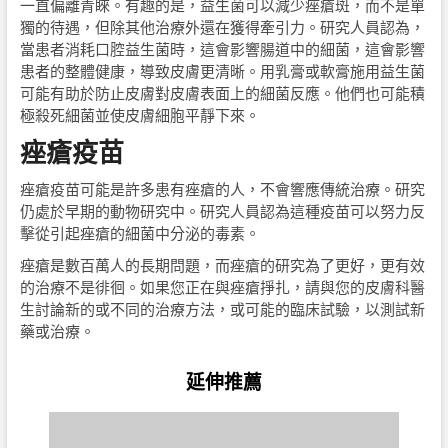
一直偏離青睞。有趣的是，益生菌可以減少痤瘡斑，而不是單
獨的待遇，但除其他治療外還在獲得牽引力。研究人員認為，
當患者消耗口腔益生菌時，這會影響腸道中的細菌，這會影響
患者的整體健康，導致皮膚更清晰。用乳膏或軟膏施用益生菌
可能有助於防止皮膚對皮膚表面上的細菌反應。他們也可能積
極殺死細菌並使皮膚細胞平靜下來。
痤瘡疫苗
痤瘡疫苗可能是許多患有痤瘡的人，不會響應傳統治療。研究
仍處於早期的動物研究中。研究人員認為這種疫苗可以努力反
擊從引起痤瘡的細菌中分泌的毒素。
痤瘡是數百萬人的長期問題，而痤瘡的研究為了更好，更有效
的治療不是徘徊。如果您正在與痤瘡掙扎，請與您的皮膚科醫
生討論新的或不同的治療方法，或可能的臨床試驗，以測試新
藥或治療。
延伸推薦