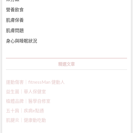
營養飲食
肌膚保養
肌膚問題
身心與睡眠狀況
精選文章
運動傷害｜fitnessMan 健動人
益生菌｜
華人保健室
植體品牌｜醫學自修室
五十肩｜疾病e點通
肌腱炎｜健康動吃動