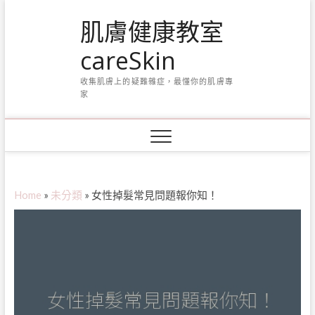
Skip
肌膚健康教室
to
content
careSkin
收集肌膚上的疑難雜症，最懂你的肌膚專
家
Home
»
未分類
»
女性掉髮常見問題報你知！