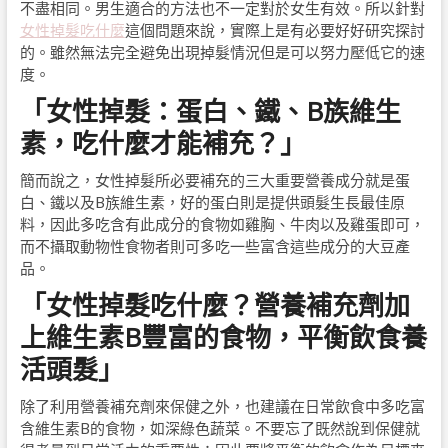
不盡相同。男生適合的方法也不一定對於女生有效。所以針對
女性掉髮吃什麼
這個問題來說，實際上是有必要好好研究探討
的。雖然無法完全避免出現掉髮情況但是可以努力壓低它的速
度。
「女性掉髮：蛋白、鐵、B族維生
素，吃什麼才能補充？」
簡而說之，女性掉髮所必要補充的三大重要營養成分就是蛋
白、鐵以及B族維生素，好的蛋白則是提供頭髮生長最佳原
料，因此多吃含有此成分的食物如雞胸、牛肉以及雞蛋即可，
而不攝取動物性食物者則可多吃一些富含這些成分的大豆產
品。
「女性掉髮吃什麼？營養補充劑加
上維生素B豐富的食物，平衡飲食養
活頭髮」
除了利用營養補充劑來保健之外，也建議在日常飲食中多吃富
含維生素B的食物，如深綠色蔬菜。不要忘了既然說到保健就