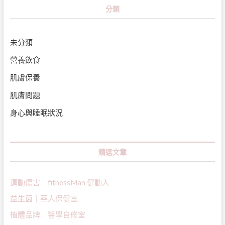
分類
未分類
營養飲食
肌膚保養
肌膚問題
身心與睡眠狀況
精選文章
運動傷害｜fitnessMan 健動人
益生菌｜
華人保健室
植體品牌｜醫學自修室