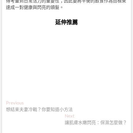
得考量到日常活力的重要性；因此要將平衡的飲食作為目標來
達成一對健康與閃亮的頭髮。
延伸推薦
文
Previous
Previous
post:
想結束夫妻冷戰？你要知道小方法
章
Next
Next
導
post:
讓肌膚水嫩閃亮：保濕怎麼做？
覽