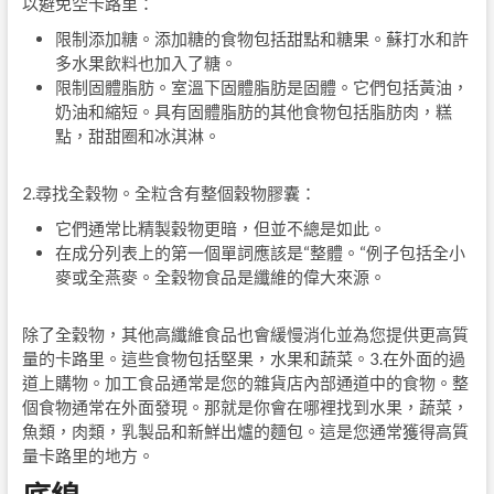
以避免空卡路里：
限制添加糖。添加糖的食物包括甜點和糖果。蘇打水和許
多水果飲料也加入了糖。
限制固體脂肪。室溫下固體脂肪是固體。它們包括黃油，
奶油和縮短。具有固體脂肪的其他食物包括脂肪肉，糕
點，甜甜圈和冰淇淋。
2.尋找全穀物。全粒含有整個穀物膠囊：
它們通常比精製穀物更暗，但並不總是如此。
在成分列表上的第一個單詞應該是“整體。“例子包括全小
麥或全燕麥。全穀物食品是纖維的偉大來源。
除了全穀物，其他高纖維食品也會緩慢消化並為您提供更高質
量的卡路里。這些食物包括堅果，水果和蔬菜。3.在外面的過
道上購物。加工食品通常是您的雜貨店內部通道中的食物。整
個食物通常在外面發現。那就是你會在哪裡找到水果，蔬菜，
魚類，肉類，乳製品和新鮮出爐的麵包。這是您通常獲得高質
量卡路里的地方。