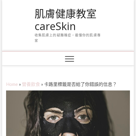
Skip
肌膚健康教室
to
content
careSkin
收集肌膚上的疑難雜症，最懂你的肌膚專
家
Home
»
營養飲食
»
卡路里標籤是否給了你錯誤的信息？