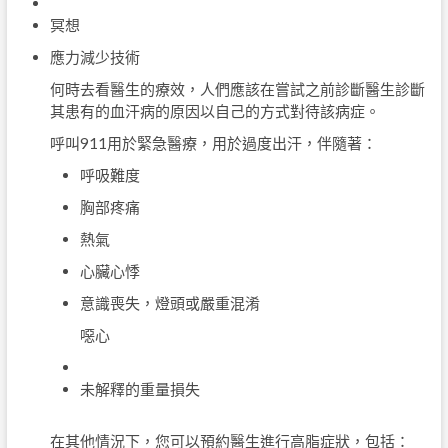
冥想
應力減少技術
何時去看醫生的療效，人們應該在嘗試之前診斷醫生診斷
其患有的血汗病的原因以自己的方式對待該病症。
呼叫911用於緊急醫療，用於過度出汗，伴隨著：
呼吸難度
胸部疼痛
熱氣
心臟心悸
意識喪失，燈頭或嚴重混淆
噁心
未解釋的重量損失
在其他情況下，您可以預約醫生進行高脂症狀，包括：