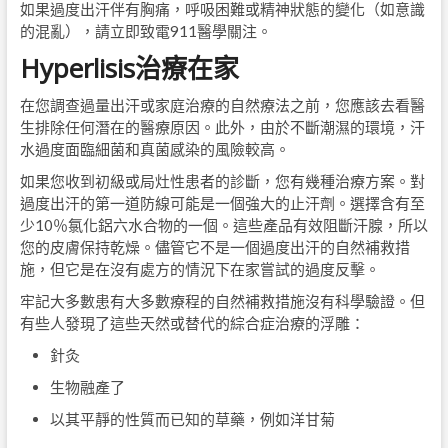
如果過度出汗伴有胸痛，呼吸困難或精神狀態的變化（如意識
的混亂），請立即致電911醫學關注。
Hyperlisis治療在家
在您調查過量出汗或家庭治療的自然療法之前，您應該去看醫
生排除任何潛在的醫療原因。此外，由於不斷潮濕的環境，汗
水過度面臨細菌和真菌感染的風險較高。
如果您收到初級或局灶性患者的診斷，您有幾種治療方案。對
過度出汗的第一道防線可能是一個強大的止汗劑。選擇含有至
少10％氯化鋁六水合物的一個。這些產品有效阻斷汗腺，所以
您的皮膚保持乾燥。儘管它不是一個過度出汗的自然補救措
施，但它是在沒有處方的情況下在家嘗試的過度反擊。
牢記大多數患有大多數療程的自然補救措施沒有科學驗證。但
有些人發現了這些天然或替代的綜合症治療的浮雕：
針灸
生物融產了
以其平靜的性質而已知的草藥，例如洋甘菊