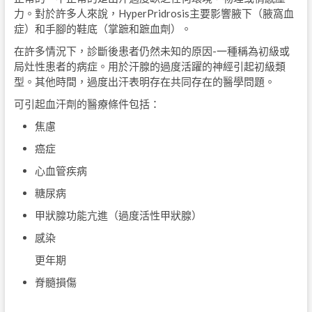
力。對於許多人來說，HyperPridrosis主要影響腋下（腋窩血
症）和手腳的鞋底（掌蹠和蹠血劑）。
在許多情況下，診斷後患者仍然未知的原因-一種稱為初級或
局灶性患者的病症。用於汗腺的過度活躍的神經引起初級類
型。其他時間，過度出汗表明存在共同存在的醫學問題。
可引起血汗劑的醫療條件包括：
焦慮
癌症
心血管疾病
糖尿病
甲狀腺功能亢進（過度活性甲狀腺）
感染
更年期
脊髓損傷