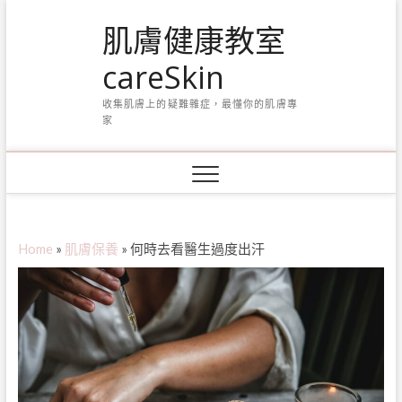
Skip
肌膚健康教室
to
content
careSkin
收集肌膚上的疑難雜症，最懂你的肌膚專
家
Home
»
肌膚保養
»
何時去看醫生過度出汗