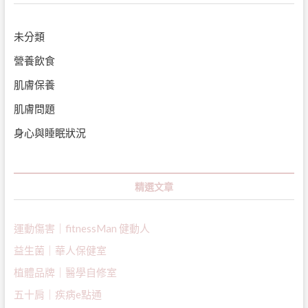
未分類
營養飲食
肌膚保養
肌膚問題
身心與睡眠狀況
精選文章
運動傷害｜fitnessMan 健動人
益生菌｜
華人保健室
植體品牌｜醫學自修室
五十肩｜疾病e點通